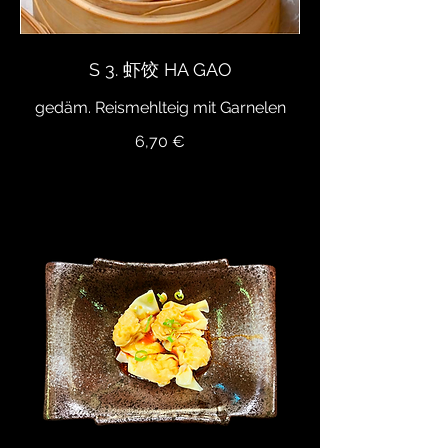
S 3. 虾饺 HA GAO
gedäm. Reismehlteig mit Garnelen
6,70 €