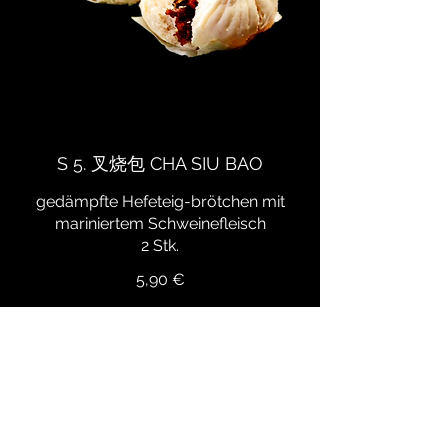
S 5. 叉烧包 CHA SIU BAO
gedämpfte Hefeteig-brötchen mit
mariniertem Schweinefleisch
2 Stk.
5,90 €